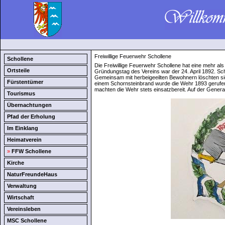
Freiwillige Feuerwehr Schollene
Schollene
Die Freiwillige Feuerwehr Schollene hat eine mehr als 
Ortsteile
Gründungstag des Vereins war der 24. April 1892. Sc
Gemeinsam mit herbeigeeilten Bewohnern löschten si
Fürstentümer
einem Schornsteinbrand wurde die Wehr 1893 gerufen.
machten die Wehr stets einsatzbereit. Auf der General
Tourismus
Übernachtungen
Pfad der Erholung
Im Einklang
Heimatverein
»
FFW Schollene
Kirche
NaturFreundeHaus
Verwaltung
Wirtschaft
Vereinsleben
MSC Schollene