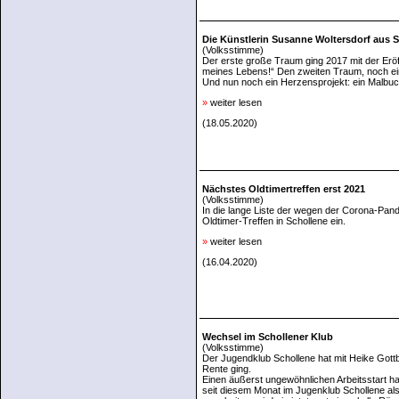
Die Künstlerin Susanne Woltersdorf aus S
(Volksstimme)
Der erste große Traum ging 2017 mit der Eröff
meines Lebens!“ Den zweiten Traum, noch einma
Und nun noch ein Herzensprojekt: ein Malbuch
»
weiter lesen
(18.05.2020)
Nächstes Oldtimertreffen erst 2021
(Volksstimme)
In die lange Liste der wegen der Corona-Pan
Oldtimer-Treffen in Schollene ein.
»
weiter lesen
(16.04.2020)
Wechsel im Schollener Klub
(Volksstimme)
Der Jugendklub Schollene hat mit Heike Gottbe
Rente ging.
Einen äußerst ungewöhnlichen Arbeitsstart 
seit diesem Monat im Jugenklub Schollene als 