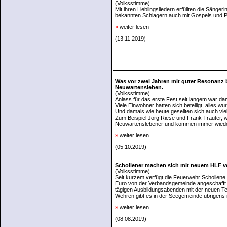
(Volksstimme)
Mit ihren Lieblingsliedern erfüllten die Säng
bekannten Schlagern auch mit Gospels und 
»
weiter lesen
(13.11.2019)
Was vor zwei Jahren mit guter Resonanz b
Neuwartensleben.
(Volksstimme)
Anlass für das erste Fest seit langem war da
Viele Einwohner hatten sich beteiligt, alles wu
Und damals wie heute gesellten sich auch vi
Zum Beispiel Jörg Riese und Frank Trauter, w
Neuwartenslebener und kommen immer wieder 
»
weiter lesen
(05.10.2019)
Schollener machen sich mit neuem HLF ve
(Volksstimme)
Seit kurzem verfügt die Feuerwehr Schollene 
Euro von der Verbandsgemeinde angeschafft 
tägigen Ausbildungsabenden mit der neuen T
Wehren gibt es in der Seegemeinde übrigens n
»
weiter lesen
(08.08.2019)