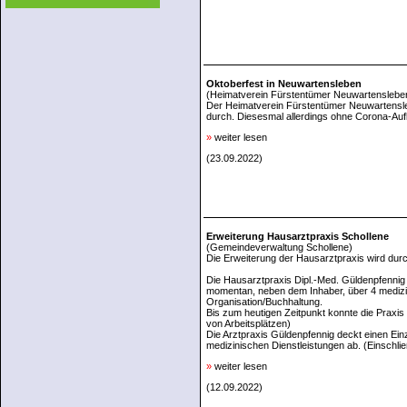
Oktoberfest in Neuwartensleben
(Heimatverein Fürstentümer Neuwartensleben
Der Heimatverein Fürstentümer Neuwartenslebe
durch. Diesesmal allerdings ohne Corona-Au
»
weiter lesen
(23.09.2022)
Erweiterung Hausarztpraxis Schollene
(Gemeindeverwaltung Schollene)
Die Erweiterung der Hausarztpraxis wird dur
Die Hausarztpraxis Dipl.-Med. Güldenpfennig 
momentan, neben dem Inhaber, über 4 medizini
Organisation/Buchhaltung.
Bis zum heutigen Zeitpunkt konnte die Praxis
von Arbeitsplätzen)
Die Arztpraxis Güldenpfennig deckt einen Ei
medizinischen Dienstleistungen ab. (Einschli
»
weiter lesen
(12.09.2022)