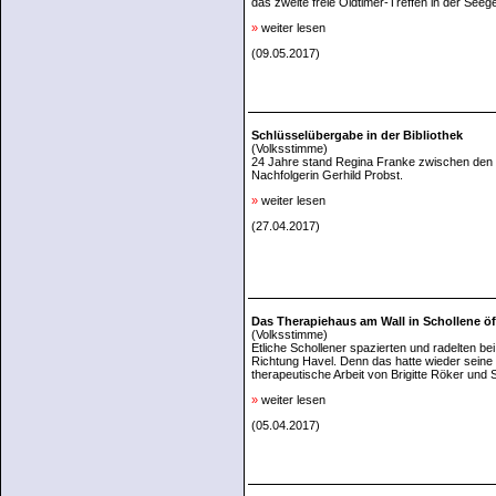
das zweite freie Oldtimer-Treffen in der Seeg
»
weiter lesen
(09.05.2017)
Schlüsselübergabe in der Bibliothek
(Volksstimme)
24 Jahre stand Regina Franke zwischen den Re
Nachfolgerin Gerhild Probst.
»
weiter lesen
(27.04.2017)
Das Therapiehaus am Wall in Schollene ö
(Volksstimme)
Etliche Schollener spazierten und radelten b
Richtung Havel. Denn das hatte wieder seine 
therapeutische Arbeit von Brigitte Röker un
»
weiter lesen
(05.04.2017)