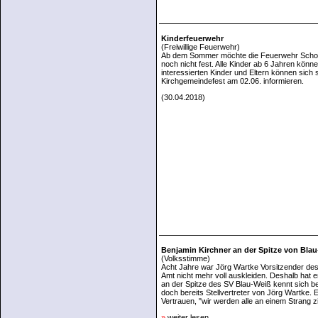
Kinderfeuerwehr
(Freiwillige Feuerwehr)
Ab dem Sommer möchte die Feuerwehr Scholl
noch nicht fest. Alle Kinder ab 6 Jahren kön
interessierten Kinder und Eltern können sic
Kirchgemeindefest am 02.06. informieren.
(30.04.2018)
Benjamin Kirchner an der Spitze von Bla
(Volksstimme)
Acht Jahre war Jörg Wartke Vorsitzender des
Amt nicht mehr voll auskleiden. Deshalb hat 
an der Spitze des SV Blau-Weiß kennt sich be
doch bereits Stellvertreter von Jörg Wartke. 
Vertrauen, "wir werden alle an einem Strang z
»
weiter lesen