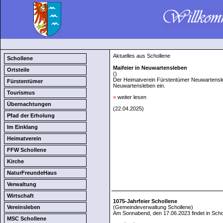
Aktuelles aus Schollene
Schollene
Maifeier in Neuwartensleben
Ortsteile
()
Der Heimatverein Fürstentümer Neuwartenslebe
Fürstentümer
Neuwartensleben ein.
Tourismus
»
weiter lesen
Übernachtungen
(22.04.2025)
Pfad der Erholung
Im Einklang
Heimatverein
FFW Schollene
Kirche
NaturFreundeHaus
Verwaltung
Wirtschaft
1075-Jahrfeier Schollene
Vereinsleben
(Gemeindeverwaltung Schollene)
Am Sonnabend, den 17.06.2023 findet in Scho
MSC Schollene