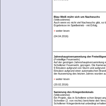
Blau-Weiß müht sich um Nachwuchs
(Volksstimme)
Auch wenn es nicht viel Nachwuchs gibt, so 
Ergebnisse im Spielbetrieb - mit Erfolg.
»
weiter lesen
(04.04.2016)
Jahreshauptversammlung der Freiwillige
(Freiwillige Feuerwehr)
Auf der gestrigen Jahreshauptversammlung 
Schollener Feuerwehr, gezogen. Die Kamera
9 Einsätze aufgrund von Sturm und aufgrund 
Einsätze aufgrund einer automatischen Brand
der Auswertung des letzten Jahres wurden a
»
weiter lesen
(20.02.2016)
Sanierung des Kriegerdenkmals
(Volksstimme)
Ein Projekt, das in Schollene schon längst an
Schreiber (2. von rechts) berichtete den V
Schollener Kriegerdenkmal unbedingt erhalte