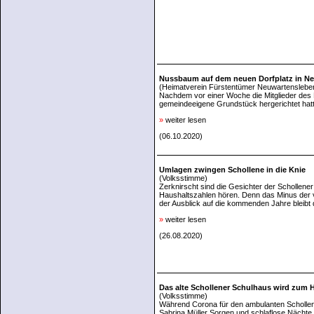
Nussbaum auf dem neuen Dorfplatz in Ne
(Heimatverein Fürstentümer Neuwartensleben
Nachdem vor einer Woche die Mitglieder des
gemeindeeigene Grundstück hergerichtet hat
»
weiter lesen
(06.10.2020)
Umlagen zwingen Schollene in die Knie
(Volksstimme)
Zerknirscht sind die Gesichter der Schollener
Haushaltszahlen hören. Denn das Minus der 
der Ausblick auf die kommenden Jahre bleibt 
»
weiter lesen
(26.08.2020)
Das alte Schollener Schulhaus wird zum 
(Volksstimme)
Während Corona für den ambulanten Schollene
Sabrina Müller Sorgen und schlaflose Nächte m