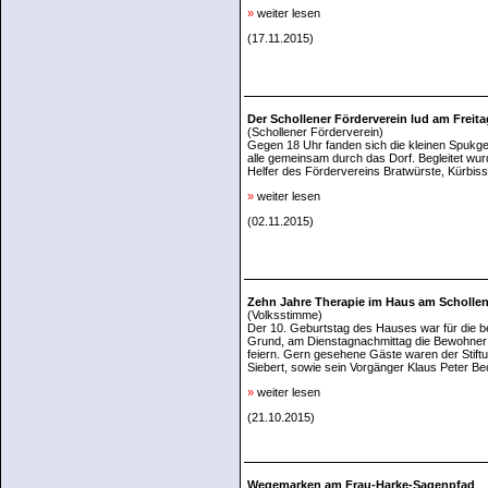
»
weiter lesen
(17.11.2015)
Der Schollener Förderverein lud am Freita
(Schollener Förderverein)
Gegen 18 Uhr fanden sich die kleinen Spukgei
alle gemeinsam durch das Dorf. Begleitet wur
Helfer des Fördervereins Bratwürste, Kürbis
»
weiter lesen
(02.11.2015)
Zehn Jahre Therapie im Haus am Schollen
(Volksstimme)
Der 10. Geburtstag des Hauses war für die be
Grund, am Dienstagnachmittag die Bewohner
feiern. Gern gesehene Gäste waren der Stiftu
Siebert, sowie sein Vorgänger Klaus Peter Be
»
weiter lesen
(21.10.2015)
Wegemarken am Frau-Harke-Sagenpfad