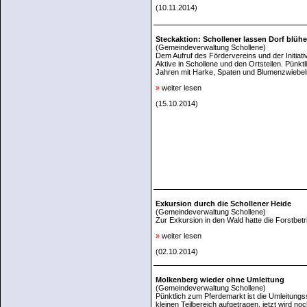
(10.11.2014)
Steckaktion: Schollener lassen Dorf blüh
(Gemeindeverwaltung Schollene)
Dem Aufruf des Fördervereins und der Initia
Aktive in Schollene und den Ortsteilen. Pünk
Jahren mit Harke, Spaten und Blumenzwiebel
»
weiter lesen
(15.10.2014)
Exkursion durch die Schollener Heide
(Gemeindeverwaltung Schollene)
Zur Exkursion in den Wald hatte die Forstbet
»
weiter lesen
(02.10.2014)
Molkenberg wieder ohne Umleitung
(Gemeindeverwaltung Schollene)
Pünktlich zum Pferdemarkt ist die Umleitun
kleinen Teilbereich aufgetragen, jetzt wird n