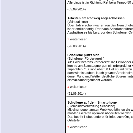
Allerdings ist in Richtung Rehberg Tempo 50 
(05.09.2014)
Arbeiten am Radweg abgeschlossen
(Volksstimme)
Über Jahre schon war er von den Neuschollen
ist er endlich fertig: Der nach Schollene füh
Asphalttrasse bis kurz vor den Schollener 
»
weiter lesen
(26.08.2014)
Schollene putzt sich
(Schollener Förderverein)
Alles war bestens vorbereitet: die Einwohner 
konnte am Samstagmorgen ein erfolgreicher Arb
zupackten. "Es sind über 50 Helfer und dazu e
dem wir einkauften. Nach getaner Arbeit beim 
denen Wind und Wetter deutliche Spuren hinte
einmal saubergemacht werden.
»
weiter lesen
(21.06.2014)
Schollene auf dem Smartphone
(Gemeindeverwaltung Schollene)
Mit einer sogenannten Web-App können die wi
mobilen Geräten optimiert abgerufen werden.
Das betrifft insbesondere für Infos zum Ort,
Ortsteilen.
»
weiter lesen