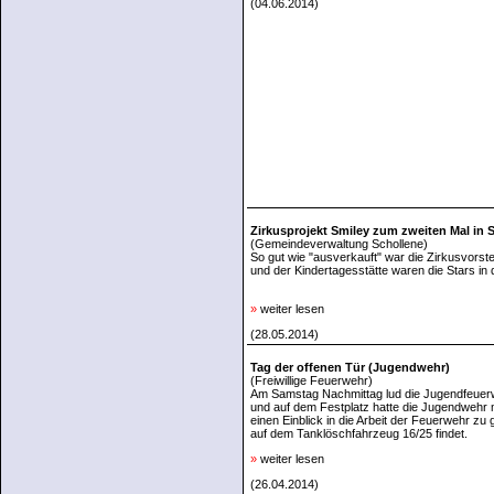
(04.06.2014)
Zirkusprojekt Smiley zum zweiten Mal in 
(Gemeindeverwaltung Schollene)
So gut wie "ausverkauft" war die Zirkusvors
und der Kindertagesstätte waren die Stars in
»
weiter lesen
(28.05.2014)
Tag der offenen Tür (Jugendwehr)
(Freiwillige Feuerwehr)
Am Samstag Nachmittag lud die Jugendfeuer
und auf dem Festplatz hatte die Jugendwehr 
einen Einblick in die Arbeit der Feuerwehr 
auf dem Tanklöschfahrzeug 16/25 findet.
»
weiter lesen
(26.04.2014)