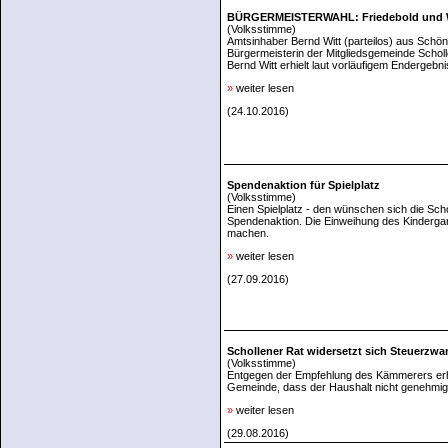
BÜRGERMEISTERWAHL: Friedebold und Wi
(Volksstimme)
Amtsinhaber Bernd Witt (parteilos) aus Schön
Bürgermeisterin der Mitgliedsgemeinde Scholl
Bernd Witt erhielt laut vorläufigem Endergebni
»
weiter lesen
(24.10.2016)
Spendenaktion für Spielplatz
(Volksstimme)
Einen Spielplatz - den wünschen sich die Sch
Spendenaktion. Die Einweihung des Kindergar
machen.
»
weiter lesen
(27.09.2016)
Schollener Rat widersetzt sich Steuerzwa
(Volksstimme)
Entgegen der Empfehlung des Kämmerers erhöht
Gemeinde, dass der Haushalt nicht genehmigt
»
weiter lesen
(29.08.2016)