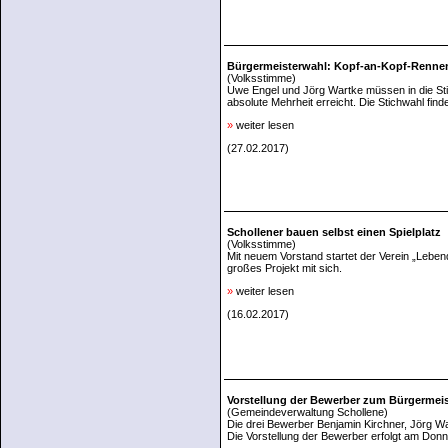
Bürgermeisterwahl: Kopf-an-Kopf-Renne
(Volksstimme)
Uwe Engel und Jörg Wartke müssen in die Sti
absolute Mehrheit erreicht. Die Stichwahl find
»
weiter lesen
(27.02.2017)
Schollener bauen selbst einen Spielplatz
(Volksstimme)
Mit neuem Vorstand startet der Verein „Lebend
großes Projekt mit sich.
»
weiter lesen
(16.02.2017)
Vorstellung der Bewerber zum Bürgermeis
(Gemeindeverwaltung Schollene)
Die drei Bewerber Benjamin Kirchner, Jörg
Die Vorstellung der Bewerber erfolgt am Don