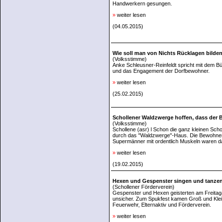
Handwerkern gesungen.
»
weiter lesen
(04.05.2015)
Wie soll man von Nichts Rücklagen bilde
(Volksstimme)
Anke Schleusner-Reinfeldt spricht mit dem 
und das Engagement der Dorfbewohner.
»
weiter lesen
(25.02.2015)
Schollener Waldzwerge hoffen, dass der B
(Volksstimme)
Schollene (asr) l Schon die ganz kleinen Sc
durch das "Waldzwerge"-Haus. Die Bewohner ha
Supermänner mit ordentlich Muskeln waren dabe
»
weiter lesen
(19.02.2015)
Hexen und Gespenster singen und tanzen
(Schollener Förderverein)
Gespenster und Hexen geisterten am Freitag
unsicher. Zum Spukfest kamen Groß und Klei
Feuerwehr, Elternaktiv und Förderverein.
»
weiter lesen