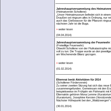
Jahreshauptversammlung des Heimatvere
(Heimatverein Schollene)
„Unser Heimatmuseum befindet sich in einem 
Draußen sei ringsum alles in Ordnung, nur r
auch das Gießwasser für die Pflanzen ringsu
nächsten Jahr ist die Buga.
»
weiter lesen
(04.04.2014)
Jahreshauptversammlung der Feuerwehr 
(Freiwillige Feuerwehr)
Obwohl Schollene von der Flutkatastrophe nic
voll zu tun: Die Truppe wurde an den jeweil
am Wochenende Bilanz gezogen.
»
weiter lesen
(01.02.2014)
Elternrat berät Aktivitäten für 2014
(Schollener Förderverein)
Zu seiner zweiten Sitzung hat sich das neue 
zusammengefunden. Gemeinsam mit den Erzieh
beispielsweise im Frühjahr ein Flohmarkt mit
Elternaktiv gehören Mona Lemme (Kuratorium),
(Kuratorium), Josephine Kersten (Vorsitzende),
Nächster Höhepunkt bei den „Waldzwergen“ 
(30.01.2014)