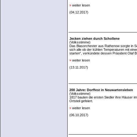
»
weiter lesen
(04.12.2017)
Jecken ziehen durch Schollene
(Volksstimme)
Das Blasorchester aus Rathenow sorgte in S
sich alle ob der kühlen Temperaturen mit eine
starten“, verkündete dessen Präsident Olaf 
»
weiter lesen
(13.11.2017)
200 Jahre: Dorffest in Neuwartensleben
(Volksstimme)
1817 bauten die ersten Siedler ihre Häuser i
Ortsteil gefeiert.
»
weiter lesen
(06.10.2017)