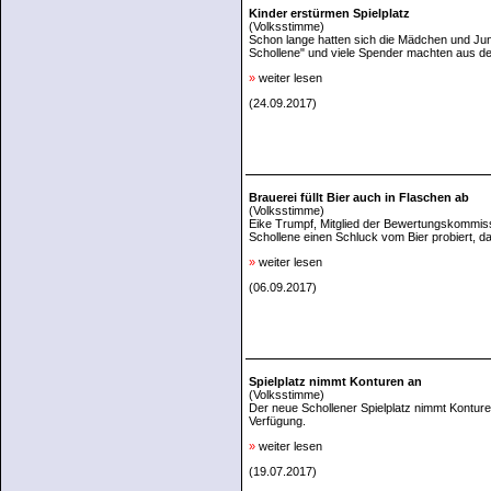
Kinder erstürmen Spielplatz
(Volksstimme)
Schon lange hatten sich die Mädchen und Jun
Schollene" und viele Spender machten aus de
»
weiter lesen
(24.09.2017)
Brauerei füllt Bier auch in Flaschen ab
(Volksstimme)
Eike Trumpf, Mitglied der Bewertungskommiss
Schollene einen Schluck vom Bier probiert, d
»
weiter lesen
(06.09.2017)
Spielplatz nimmt Konturen an
(Volksstimme)
Der neue Schollener Spielplatz nimmt Konture
Verfügung.
»
weiter lesen
(19.07.2017)