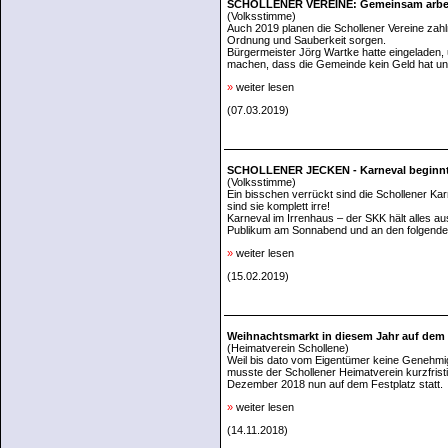
SCHOLLENER VEREINE: Gemeinsam arbei
(Volksstimme)
Auch 2019 planen die Schollener Vereine zahl
Ordnung und Sauberkeit sorgen.
Bürgermeister Jörg Wartke hatte eingeladen
machen, dass die Gemeinde kein Geld hat und
»
weiter lesen
(07.03.2019)
SCHOLLENER JECKEN - Karneval beginnt 
(Volksstimme)
Ein bisschen verrückt sind die Schollener Kar
sind sie komplett irre!
Karneval im Irrenhaus – der SKK hält alles au
Publikum am Sonnabend und an den folgende
»
weiter lesen
(15.02.2019)
Weihnachtsmarkt in diesem Jahr auf dem 
(Heimatverein Schollene)
Weil bis dato vom Eigentümer keine Genehmig
musste der Schollener Heimatverein kurzfris
Dezember 2018 nun auf dem Festplatz statt.
»
weiter lesen
(14.11.2018)