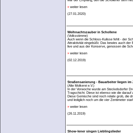
war der Empfang, den die Schollener dem neue
»
weiter lesen
(27.01.2020)
Weihnachtszauber in Schollene
(Volksstimme)
Auch wenn die Schloss-Kulisse fehlt - der Sc
Attraktivität eingebüßt. Das bewies auch der
live und aus der Konserve, genossen die Scho
»
weiter lesen
(02.12.2019)
Straßensanierung - Bauarbeiter liegen im 
(Alte Molkerei e.V.)
In der Vorwoche wurde am Steckelsdorfer Drei
Tragschicht. Diese ist ebenso wie die darauf
Diese Gemische sind noch relativ grob, die dr
und lediglich noch um die vier Zentimeter sta
»
weiter lesen
(26.11.2019)
Show-lener singen Lieblingslieder