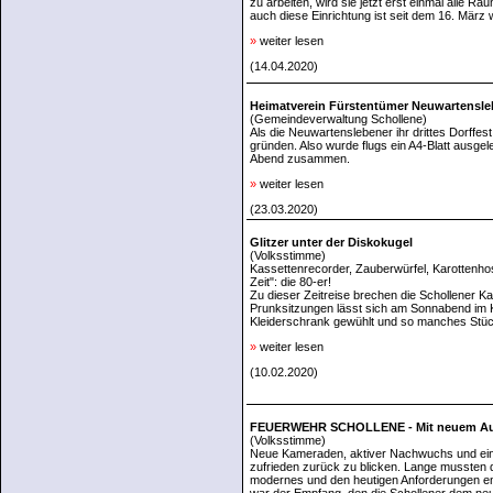
zu arbeiten, wird sie jetzt erst einmal alle 
auch diese Einrichtung ist seit dem 16. Mär
»
weiter lesen
(14.04.2020)
Heimatverein Fürstentümer Neuwartensle
(Gemeindeverwaltung Schollene)
Als die Neuwartenslebener ihr drittes Dorffe
gründen. Also wurde flugs ein A4-Blatt ausge
Abend zusammen.
»
weiter lesen
(23.03.2020)
Glitzer unter der Diskokugel
(Volksstimme)
Kassettenrecorder, Zauberwürfel, Karottenhos
Zeit": die 80-er!
Zu dieser Zeitreise brechen die Schollener Ka
Prunksitzungen lässt sich am Sonnabend im Ko
Kleiderschrank gewühlt und so manches Stüc
»
weiter lesen
(10.02.2020)
FEUERWEHR SCHOLLENE - Mit neuem Aut
(Volksstimme)
Neue Kameraden, aktiver Nachwuchs und ein 
zufrieden zurück zu blicken. Lange mussten d
modernes und den heutigen Anforderungen e