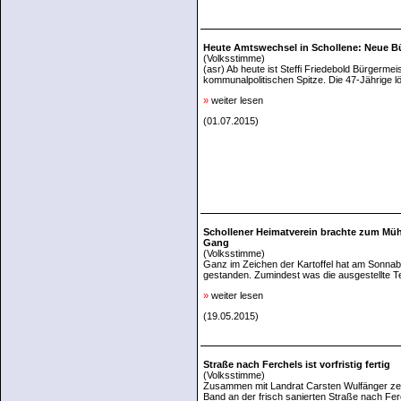
Heute Amtswechsel in Schollene: Neue B
(Volksstimme)
(asr) Ab heute ist Steffi Friedebold Bürgerme
kommunalpolitischen Spitze. Die 47-Jährige l
»
weiter lesen
(01.07.2015)
Schollener Heimatverein brachte zum Mü
Gang
(Volksstimme)
Ganz im Zeichen der Kartoffel hat am Sonnabe
gestanden. Zumindest was die ausgestellte 
»
weiter lesen
(19.05.2015)
Straße nach Ferchels ist vorfristig fertig
(Volksstimme)
Zusammen mit Landrat Carsten Wulfänger zer
Band an der frisch sanierten Straße nach Ferc