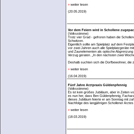
»
weiter lesen
(20.05.2019)
Vor dem Feiern wird in Schollene zugepac
(Volksstimme)
Trotz vier Grad - gefroren haben die Scholle
Schwitzen.
Eigentlich sollte am Spielplatz auf dem Festp
vor zwei Jahren auch alle Spielplatzgeräte mi
und Zaunelementen als optische Abgrenzung 
Verzug geraten. „In den nächsten zwei Wochen 
Deshalb suchten sich die Dorfbewohner, die 
»
weiter lesen
(16.04.2019)
Fünf Jahre Arztpraxis Güldenpfennig
(Volksstimme)
Es ist kein großes Jubiläum, aber in Zeiten v
es nun her, dass Ben Güldenpfennig, Facharzt 
dieses Jubiläum feierte er am Sonntag mit za
Nachfolge des langjährigen Schollener Arzte
»
weiter lesen
(18.03.2019)