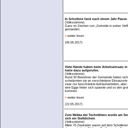
In Schollene fand nach einem Jahr Pause 
(Volksstimme)
Ganz im Zeichen von „Getreide in seiner Viel
gestanden.
»
weiter lesen
(06.06.2017)
Viele Hände haben beim Arbeitseinsatz in
hatte dazu aufgerufen.
(Volksstimme)
Rund 30 Bewohner der Gemeinde hatten sich
schwärmten sie an verschiedene Einsatzorte 
zwar nur beschränkte Aufräumarbeiten, aber 
eine Egge hinter sich spannte und so den gro
kommen.
»
weiter lesen
(22.05.2017)
Zum Mekka der Technikfans wurde am Son
sich ein Stelldichein
(Volksstimme)
Allein 70 Zweiräder waren auf dem Schollener