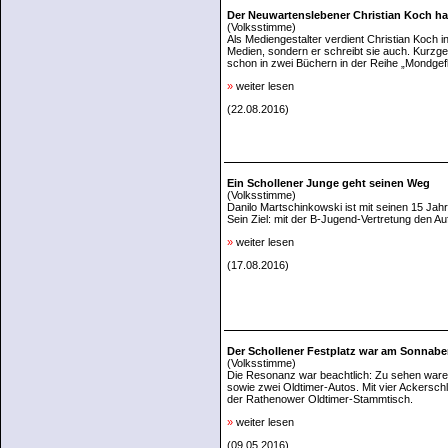
Der Neuwartenslebener Christian Koch ha
(Volksstimme)
Als Mediengestalter verdient Christian Koch i
Medien, sondern er schreibt sie auch. Kurzg
schon in zwei Büchern in der Reihe „Mondgef
»
weiter lesen
(22.08.2016)
Ein Schollener Junge geht seinen Weg
(Volksstimme)
Danilo Martschinkowski ist mit seinen 15 Jahr
Sein Ziel: mit der B-Jugend-Vertretung den Auf
»
weiter lesen
(17.08.2016)
Der Schollener Festplatz war am Sonnaben
(Volksstimme)
Die Resonanz war beachtlich: Zu sehen waren
sowie zwei Oldtimer-Autos. Mit vier Ackersc
der Rathenower Oldtimer-Stammtisch.
»
weiter lesen
(09.05.2016)