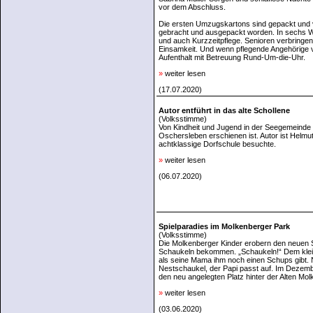
vor dem Abschluss.
Die ersten Umzugskartons sind gepackt und v
gebracht und ausgepackt worden. In sechs Wo
und auch Kurzzeitpflege. Senioren verbringe
Einsamkeit. Und wenn pflegende Angehörige ve
Aufenthalt mit Betreuung Rund-Um-die-Uhr.
»
weiter lesen
(17.07.2020)
Autor entführt in das alte Schollene
(Volksstimme)
Von Kindheit und Jugend in der Seegemeinde S
Oschersleben erschienen ist. Autor ist Helmut
achtklassige Dorfschule besuchte.
»
weiter lesen
(06.07.2020)
Spielparadies im Molkenberger Park
(Volksstimme)
Die Molkenberger Kinder erobern den neuen 
Schaukeln bekommen. „Schaukeln!“ Dem kleine
als seine Mama ihm noch einen Schups gibt. N
Nestschaukel, der Papi passt auf. Im Deze
den neu angelegten Platz hinter der Alten Molk
»
weiter lesen
(03.06.2020)