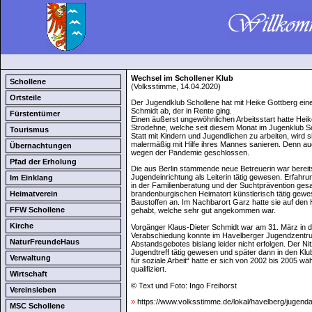
Wechsel im Schollener Klub
Schollene
(Volksstimme, 14.04.2020)
Ortsteile
Der Jugendklub Schollene hat mit Heike Gottberg eine 
Schmidt ab, der in Rente ging.
Fürstentümer
Einen äußerst ungewöhnlichen Arbeitsstart hatte He
Strodehne, welche seit diesem Monat im Jugenklub Scho
Tourismus
Statt mit Kindern und Jugendlichen zu arbeiten, wird s
malermäßig mit Hilfe ihres Mannes sanieren. Denn auc
Übernachtungen
wegen der Pandemie geschlossen.
Pfad der Erholung
Die aus Berlin stammende neue Betreuerin war bereit
Jugendeinrichtung als Leiterin tätig gewesen. Erfahr
Im Einklang
in der Familienberatung und der Suchtprävention gesa
Heimatverein
brandenburgischen Heimatort künstlerisch tätig gewes
Baustoffen an. Im Nachbarort Garz hatte sie auf den 
FFW Schollene
gehabt, welche sehr gut angekommen war.
Kirche
Vorgänger Klaus-Dieter Schmidt war am 31. März in d
Verabschiedung konnte im Havelberger Jugendzent
NaturFreundeHaus
Abstandsgebotes bislang leider nicht erfolgen. Der N
Jugendtreff tätig gewesen und später dann in den Klu
Verwaltung
für soziale Arbeit“ hatte er sich von 2002 bis 2005 w
qualifiziert.
Wirtschaft
© Text und Foto: Ingo Freihorst
Vereinsleben
»
https://www.volksstimme.de/lokal/havelberg/jugenda
MSC Schollene