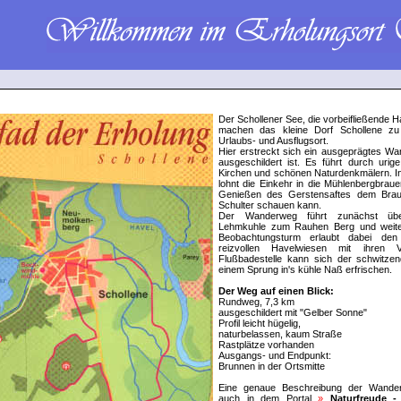
Der Schollener See, die vorbeifließende H
machen das kleine Dorf Schollene zu 
Urlaubs- und Ausflugsort.
Hier erstreckt sich ein ausgeprägtes Wa
ausgeschildert ist. Es führt durch urige
Kirchen und schönen Naturdenkmälern. In
lohnt die Einkehr in die Mühlenbergbrau
Genießen des Gerstensaftes dem Braum
Schulter schauen kann.
Der Wanderweg führt zunächst übe
Lehmkuhle zum Rauhen Berg und weiter
Beobachtungsturm erlaubt dabei den
reizvollen Havelwiesen mit ihren 
Flußbadestelle kann sich der schwitze
einem Sprung in's kühle Naß erfrischen.
Der Weg auf einen Blick:
Rundweg, 7,3 km
ausgeschildert mit "Gelber Sonne"
Profil leicht hügelig,
naturbelassen, kaum Straße
Rastplätze vorhanden
Ausgangs- und Endpunkt:
Brunnen in der Ortsmitte
Eine genaue Beschreibung der Wanderr
auch in dem Portal
»
Naturfreude -