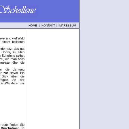
HOME
|
KONTAKT
|
IMPRESSUM
avel und viel Wald
einem beliebten
ndernetz, das gut
 Dörfer, zu alten
 Schollene selbst
erei, wo man beim
eister über die
r die Lichtung
 zur Havel. Ein
 Blick über die
Vögeln. An der
nde Wanderer mit
oute finden Sie
 Durchatmen in