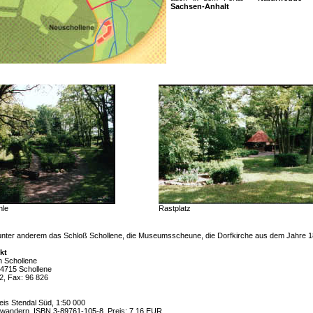
Sachsen-Anhalt
hle
Rastplatz
unter anderem das Schloß Schollene, die Museumsscheune, die Dorfkirche aus dem Jahre 18
kt
n Schollene
 14715 Schollene
32, Fax: 96 826
eis Stendal Süd, 1:50 000
andern, ISBN 3-89761-105-8, Preis: 7,16 EUR