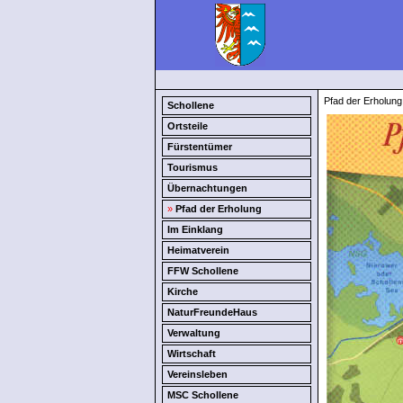
Pfad der Erholung
Schollene
Ortsteile
Fürstentümer
Tourismus
Übernachtungen
»
Pfad der Erholung
Im Einklang
Heimatverein
FFW Schollene
Kirche
NaturFreundeHaus
Verwaltung
Wirtschaft
Vereinsleben
MSC Schollene