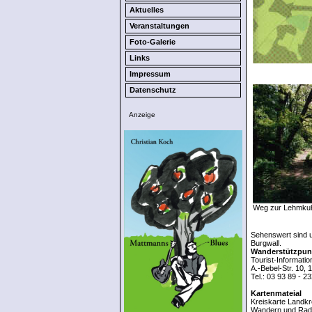
Aktuelles
Veranstaltungen
Foto-Galerie
Links
Impressum
Datenschutz
Anzeige
Weg zur Lehmku
Sehenswert sind 
Burgwall.
Wanderstützpun
Tourist-Informatio
A.-Bebel-Str. 10,
Tel.: 03 93 89 - 2
Kartenmateial
Kreiskarte Landkr
Wandern und Radw