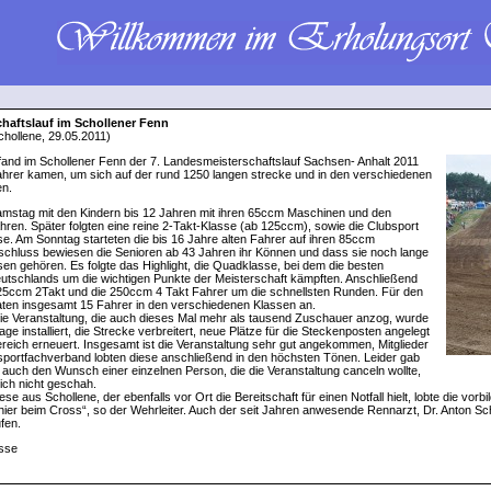
haftslauf im Schollener Fenn
hollene, 29.05.2011)
nd im Schollener Fenn der 7. Landesmeisterschaftslauf Sachsen- Anhalt 2011
ahrer kamen, um sich auf der rund 1250 langen strecke und in den verschiedenen
n.
mstag mit den Kindern bis 12 Jahren mit ihren 65ccm Maschinen und den
hren. Später folgten eine reine 2-Takt-Klasse (ab 125ccm), sowie die Clubsport
se. Am Sonntag starteten die bis 16 Jahre alten Fahrer auf ihren 85ccm
chluss bewiesen die Senioren ab 43 Jahren ihr Können und dass sie noch lange
sen gehören. Es folgte das Highlight, die Quadklasse, bei dem die besten
tschlands um die wichtigen Punkte der Meisterschaft kämpften. Anschließend
25ccm 2Takt und die 250ccm 4 Takt Fahrer um die schnellsten Runden. Für den
ten insgesamt 15 Fahrer in den verschiedenen Klassen an.
die Veranstaltung, die auch dieses Mal mehr als tausend Zuschauer anzog, wurde
age installiert, die Strecke verbreitert, neue Plätze für die Steckenposten angelegt
ereich erneuert. Insgesamt ist die Veranstaltung sehr gut angekommen, Mitglieder
ortfachverband lobten diese anschließend in den höchsten Tönen. Leider gab
r auch den Wunsch einer einzelnen Person, die die Veranstaltung canceln wollte,
ich nicht geschah.
ese aus Schollene, der ebenfalls vor Ort die Bereitschaft für einen Notfall hielt, lobte die vo
hier beim Cross“, so der Wehrleiter. Auch der seit Jahren anwesende Rennarzt, Dr. Anton Sch
fen.
asse