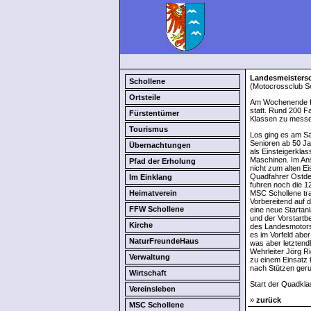
Landesmeistersc
Schollene
(Motocrossclub Sc
Ortsteile
Am Wochenende fa
statt. Rund 200 F
Fürstentümer
Klassen zu messe
Tourismus
Los ging es am Sa
Senioren ab 50 Ja
Übernachtungen
als Einsteigerklas
Maschinen. Im Ans
Pfad der Erholung
nicht zum alten Ei
Quadfahrer Ostdeu
Im Einklang
fuhren noch die 1
Heimatverein
MSC Schollene tra
Vorbereitend auf 
FFW Schollene
eine neue Startanl
und der Vorstartb
Kirche
des Landesmotorsp
es im Vorfeld abe
NaturFreundeHaus
was aber letztendl
Wehrleiter Jörg Ri
Verwaltung
zu einem Einsatz 
nach Stützen geru
Wirtschaft
Start der Quadkl
Vereinsleben
»
zurück
MSC Schollene