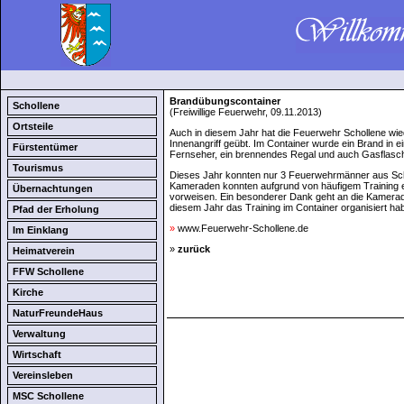
Brandübungscontainer
Schollene
(Freiwillige Feuerwehr, 09.11.2013)
Ortsteile
Auch in diesem Jahr hat die Feuerwehr Schollene wie
Innenangriff geübt. Im Container wurde ein Brand in ei
Fürstentümer
Fernseher, ein brennendes Regal und auch Gasflasc
Tourismus
Dieses Jahr konnten nur 3 Feuerwehrmänner aus Sch
Kameraden konnten aufgrund von häufigem Training e
Übernachtungen
vorweisen. Ein besonderer Dank geht an die Kamerad
diesem Jahr das Training im Container organisiert ha
Pfad der Erholung
»
www.Feuerwehr-Schollene.de
Im Einklang
»
zurück
Heimatverein
FFW Schollene
Kirche
NaturFreundeHaus
Verwaltung
Wirtschaft
Vereinsleben
MSC Schollene