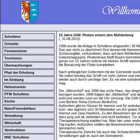
15 Jahre GIW: Piraten entern den Mühlenberg
Schollene
(, 31.08.2013)
Ortsteile
1998 wurde die Anlage in Schollene eingeweiht / 30 M
Das war nicht zu überhören! Drei donnernde Kanonen
Fürstentümer
Schützengilde, verkündeten, dass auf dem Mühlenberg
Geburtstagsparty. Piratenbraut Steffi Buske berichtete
Tourismus
genau vor 15 Jahren enterte ein kleines Schiff name
die Besatzung der Flotte komplettiert.
Übernachtungen
Nach anfänglichen Gefechten mit der Gemeinde wurde 
Pfad der Erholung
Sie selbst bestieg das Schiff vor zehn Jahren und st
wieder auch durch unruhige See. Es sei eine turbulen
Im Einklang
mag.
Heimatverein
Der „Wiesenhof“ war 1998 das erste Haus, das eing
FFW Schollene
bezogen wurden, 1999 folgten der „Mühlenhof“ und de
wohl und werden rund um die Uhr versorgt. Die GIW 
Kirche
zum Berliner Reha-Zentrum Berlin/Ost.
Außerdem gibt es Häuser für intensiv und für ambula
NaturFreundeHaus
küm- das tägmern sich 30 Mitarbeiter um lich gedas 
Harmut und Jana Handrick. Zu den Bewohnern der ers
Verwaltung
dass jung und alt, behindert und nicht behindert, Tür 
Therapieeinrichtung etabliert hat. Was hier unter a
Wirtschaft
Tag kaufen. Außerdem stellten die Bewohnerinnen Kers
demnächst mehr.
Vereinsleben
Therapeutische Zwecke hat auch das Schwarzlichttheat
Vorstellungen gab es auch am Sonnabend.
MSC Schollene