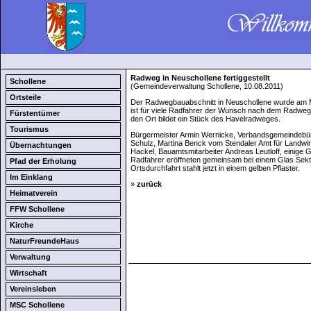
Radweg in Neuschollene fertiggestellt
Schollene
(Gemeindeverwaltung Schollene, 10.08.2011)
Ortsteile
Der Radwegbauabschnitt in Neuschollene wurde am Mit
ist für viele Radfahrer der Wunsch nach dem Radweg
Fürstentümer
den Ort bildet ein Stück des Havelradweges.
Tourismus
Bürgermeister Armin Wernicke, Verbandsgemeindebü
Schulz, Martina Benck vom Stendaler Amt für Landwir
Übernachtungen
Hackel, Bauamtsmitarbeiter Andreas Leutloff, einige
Radfahrer eröffneten gemeinsam bei einem Glas Sekt
Pfad der Erholung
Ortsdurchfahrt stahlt jetzt in einem gelben Pflaster.
Im Einklang
»
zurück
Heimatverein
FFW Schollene
Kirche
NaturFreundeHaus
Verwaltung
Wirtschaft
Vereinsleben
MSC Schollene