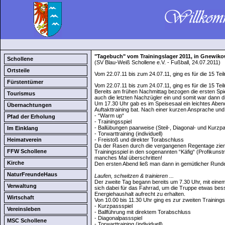
"Tagebuch" vom Trainingslager 2011, in Gnewiko
Schollene
(SV Blau-Weiß Schollene e.V. - Fußball, 24.07.2011)
Ortsteile
Vom 22.07.11 bis zum 24.07.11, ging es für die 15 T
Fürstentümer
Vom 22.07.11 bis zum 24.07.11, ging es für die 15 T
Bereits am frühen Nachmittag bezogen die ersten Spi
Tourismus
auch die letzten Nachzügler ein und somit war dann d
Um 17.30 Uhr gab es im Speisesaal ein leichtes Abe
Übernachtungen
Auftakttraining bat. Nach einer kurzen Ansprache u
- “Warm up“
Pfad der Erholung
- Trainingsspiel
- Ballübungen paarweise (Steil-, Diagonal- und Kurzpa
Im Einklang
- Torwarttraining (individuell)
Heimatverein
- Freistoß und direkter Torabschluss
Da der Rasen durch die vergangenen Regentage ziemli
FFW Schollene
Trainingsspiel in den sogenannten “Käfig“ (Profikun
manches Mal überschritten!
Kirche
Den ersten Abend ließ man dann in gemütlicher Runde,
NaturFreundeHaus
Laufen, schwitzen & trainieren ...
Der zweite Tag begann bereits um 7.30 Uhr, mit eine
Verwaltung
sich dabei für das Fahrrad, um die Truppe etwas be
Energiehaushalt aufrecht zu erhalten.
Wirtschaft
Von 10.00 bis 11.30 Uhr ging es zur zweiten Training
- Kurzpassspiel
Vereinsleben
- Ballführung mit direktem Torabschluss
- Diagonalpassspiel
MSC Schollene
- Torwarttraining (individuell)