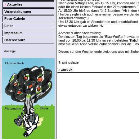
Nach dem Mittagessen, um 12.15 Uhr, konnten alle Teil
»
Aktuelles
oder für einen kleinen Einkauf in der 2km entfernten 
Ab 15.30 Uhr hieß es dann für 2 Stunden: “Ab in den 
Veranstaltungen
Hierbei zeigte sich auch eine immer besser werdend
Torschützenkönig“!).
Foto-Galerie
Um 18.30 Uhr gab es Abendessen und anschließend tr
etwas entgegen zu wirken ;-).
Links
Impressum
Abreise & Abschlusstraining ...
Den letzten Tag begannen die “Blau-Weißen“ etwas en
Datenschutz
fand von 10.00 bis 11.30 Uhr im sehr beliebten “Käfi
abschließend seine vollste Zufriedenheit über die Ein
Anzeige
Dieses schöne Wochenende bleibt uns also mit Sicherh
Trainingslager
»
zurück