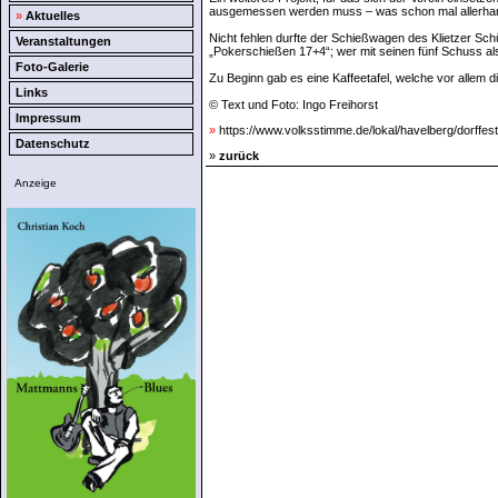
ausgemessen werden muss – was schon mal allerhan
»
Aktuelles
Nicht fehlen durfte der Schießwagen des Klietzer Sc
Veranstaltungen
„Pokerschießen 17+4“; wer mit seinen fünf Schuss al
Foto-Galerie
Zu Beginn gab es eine Kaffeetafel, welche vor allem 
Links
© Text und Foto: Ingo Freihorst
Impressum
»
https://www.volksstimme.de/lokal/havelberg/dorffe
Datenschutz
»
zurück
Anzeige