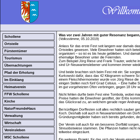
Was vor zwei Jahren mit guter Resonanz begann, 
Schollene
(Volksstimme, 05.10.2019)
Ortsteile
Anlass für das erste Fest seit langem war damals da
Ortsteiles gewesen. Viele Einwohner hatten sich beteili
Fürstentümer
organisiert – so ist es bis heute geblieben. Und damal
ehemalige Bewohner unter die Feiernden.
Tourismus
Zum Beispiel Jörg Riese und Frank Trauter, welche i
sind Ur-Neuwartenslebener und kommen immer wieder 
Übernachtungen
Und beide brachten sich beim Fest mit ein: Sie sorg
Pfad der Erholung
Kurkowski dafür, dass das 42 Kilogramm schwere Schw
einem Fleischthermometer wurde von Jörg Riese die
Im Einklang
einigen Stellen noch fünf Grad Celsius. – Eine halb
Heimatverein
im gut vorgeheizten Ofen verbringen, gegen 18 Uhr wu
FFW Schollene
Nicht fehlen durfte beim Fest eine Tombola, wobei m
Preise hatten die Einwohner gestiftet, der Erlös komm
Kirche
das Glücksrad zu, an welchem gerade reger Andrang
NaturFreundeHaus
Bei künftigen Dorffesten soll alles rechtlich sauber ge
Koch. Deshalb soll auch in Neuwartensleben ein Dor
Verwaltung
Gründungsmitglieder haben sich bereits gefunden, derz
Wirtschaft
Der Verein soll auch für ein besseres Dorfbild sorgen
Streuobstwiese stammen. Die Pflanzen hatten nicht nu
Vereinsleben
teilweise eingezäunt.
MSC Schollene
Ein weiteres Projekt, für das sich der Verein einsetz