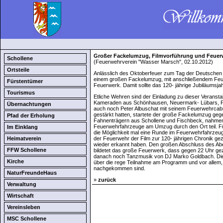
Großer Fackelumzug, Filmvorführung und Feuer
Schollene
(Feuerwehrverein "Wasser Marsch", 02.10.2012)
Ortsteile
Anlässlich des Oktoberfeuer zum Tag der Deutschen 
einem großen Fackelumzug, mit anschließendem Feue
Fürstentümer
Feuerwerk. Damit sollte das 120- jährige Jubiläumsj
Tourismus
Etliche Wehren sind der Einladung zu dieser Veranst
Kameraden aus Schönhausen, Neuermark- Lübars, Fi
Übernachtungen
auch noch Peter Albuschat mit seinem Feuerwehrcabri
gestärkt hatten, startete der große Fackelumzug geg
Pfad der Erholung
Fahnenträgern aus Schollene und Fischbeck, nahmen 
Feuerwehrfahrzeuge am Umzug durch den Ort teil. Fü
Im Einklang
die Möglichkeit mal eine Runde im Feuerwehrfahrzeu
Heimatverein
der Feuerwehr der Film zur 120- jährigen Chronik geze
wieder erkannt haben. Den großen Abschluss des Abe
FFW Schollene
bildetet das große Feuerwerk, dass gegen 22 Uhr ge
danach noch Tanzmusik von DJ Marko Goldbach. Die 
Kirche
über die rege Teilnahme am Programm und vor allem,
nachgekommen sind.
NaturFreundeHaus
»
zurück
Verwaltung
Wirtschaft
Vereinsleben
MSC Schollene