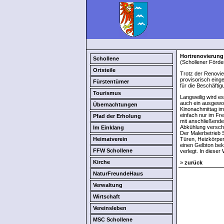
Hortrenovierung 
Schollene
(Schollener Förde
Ortsteile
Trotz der Renovie
provisorisch eing
Fürstentümer
für die Beschäfti
Tourismus
Langweilig wird es
auch ein ausgewog
Übernachtungen
Kinonachmittag im
einfach nur im Fr
Pfad der Erholung
mit anschließende
Abkühlung versch
Im Einklang
Der Malerbetrieb 
Heimatverein
Türen, Heizkörper
einen Gelbton be
FFW Schollene
verlegt. In diese
Kirche
»
zurück
NaturFreundeHaus
Verwaltung
Wirtschaft
Vereinsleben
MSC Schollene