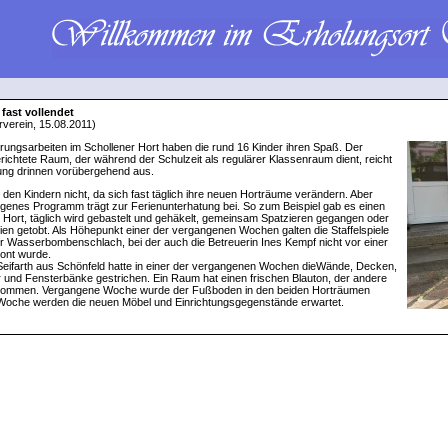
fast vollendet
rverein, 15.08.2011)
rungsarbeiten im Schollener Hort haben die rund 16 Kinder ihren Spaß. Der
erichtete Raum, der während der Schulzeit als regulärer Klassenraum dient, reicht
gung drinnen vorübergehend aus.
 den Kindern nicht, da sich fast täglich ihre neuen Horträume verändern. Aber
enes Programm trägt zur Ferienunterhatung bei. So zum Beispiel gab es einen
 Hort, täglich wird gebastelt und gehäkelt, gemeinsam Spatzieren gegangen oder
eien getobt. Als Höhepunkt einer der vergangenen Wochen galten die Staffelspiele
r Wasserbombenschlach, bei der auch die Betreuerin Ines Kempf nicht vor einer
ont wurde.
Seifarth aus Schönfeld hatte in einer der vergangenen Wochen dieWände, Decken,
 und Fensterbänke gestrichen. Ein Raum hat einen frischen Blauton, der andere
kommen. Vergangene Woche wurde der Fußboden in den beiden Horträumen
r Woche werden die neuen Möbel und Einrichtungsgegenstände erwartet.