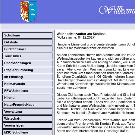
Weihnachtszauber am Schloss
Schollene
(Volksstimme, 04.12.2017)
Ortsteile
Hunderte kleine und große Leute strömten zum Schol
sich auf die Weihnachtszeit einstimmen.
Fürstentümer
An den zahlreichen Hütten und Ständen am und im S
Tourismus
Weihnachtsgeschenke kaufen und sich an süßen und 
40 Standbetreuern sind von Anfang an dabei, wie zum
Übernachtungen
Katrin Schröder aus Molkenberg. „Ich bin heute zum 14.
sie am Abend vor dem Weihnachtsmarkt her. Eine von
Pfad der Erholung
gern kosteten. Am Stand nebenan brutzelten Marlies
Schollene Quarkbällchen in Öl. Gleich mehrere Nasch
Im Einklang
Havelberger Gymnasiums im Angebot. Mit dem Erlös
Heimatverein
Waffeln und Kartoffelchips wollen sie ihre Klassenkass
ausrichten zu können.
FFW Schollene
Dieses Ziel hatten auch Thea Friedebold und Sina Keip
Kirche
Liebe Kartoffelsuppe gekocht“, erzählte Thea. Zud
die sie hergestellt hatten. Theas Vati Jan Friedebold i
NaturFreundeHaus
und Met hatte er zum Weihnachtsmarkt mitgebracht. 
Mathilde Heintke und Nina Wischer damit begonnen, 
Verwaltung
Schmuck zu basteln. Zudem hatte Mathilde mit ihrem O
Wirtschaft
Kreativ war zum Beispiel auch Petra Wabbel aus Kame
ebenso eine Premiere wie für Kordula Reek aus Tan
Vereinsleben
verkauften Arbeiten mit Steinen und Muscheln, die Mut
Beton und Sprühfarbe bilden die Grundlage dafür.
MSC Schollene