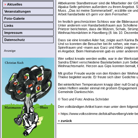
Altbekannte Standbetreuer sind die Mitarbeiter der 
»
Aktuelles
Alpaka-Seife gehörten außerdem zu ihrem Angebot. S
Muss. „Das ist meine Sommerarbeit“, erzählte sie un
Veranstaltungen
Arbeit handarbeite ich gern vor dem Fernseher.“
Foto-Galerie
Im festlich geschmückten Schloss war die Bilderaus
Unter anderem von Handarbeitsfrauen aus Schollene u
Links
Prietzer berichteten, dass die Mützen, Schals, Strüm
Impressum
Weihnachtsmärkten in Havelberg (8. bis 10. Dezemb
Datenschutz
Dass sie eine kreative Ader hat, zeigte auch Karina Be
Und so konnten die Besucher bei ihr sehen, wie man
Spinnfrauen und -mann aus Garz und Klietz zeigten
Anzeige
im Angebot. Beim Heimatverein gab es unter anderem
Wer selbst kreativ werden wollte, war in der Werkstatt
Sandra Ehlert verschiedene Bastelarbeiten zum Selb
Weihnachtsmarkt. Herzen aus Gips konnten bemalt, 
Mit großer Freude wurde von den Kindern der Weihna
Thieke begleitet wurde. Er freute sich über Gedicht
Bei winterlichen Temperaturen knapp über null Grad 
vielen Helfern wieder einmal mit großem Engagement 
Gemeinde Dankeschön.
© Text und Foto: Andrea Schröder
Den vollständigen Artikel kann man unter dem folgen
»
https://www.volksstimme.de/lokal/havelberg/viele
»
zurück