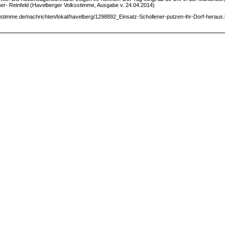
er- Reinfeld (Havelberger Volksstimme, Ausgabe v. 24.04.2014)
stimme.de/nachrichten/lokal/havelberg/1298892_Einsatz-Schollener-putzen-ihr-Dorf-heraus.