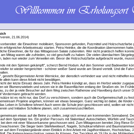
sich
rverein, 21.06.2014)
 vorbereitet: die Einwohner mobilisiert, Sponsoren gefunden, Putzmittel und Holzschutzfarbe 
erfolgreicher Arbeitseinsatz starten. Petra Heinike, die die Koordination übernommen hatte,
tliche Einwohner, die für das Mittagessen Salate zubereiten. Wer nicht praktisch helfen konn
n am Mittag waren alle zufrieden, so viel geschafft zu haben. Die vielen überdachten Sitzgel
en, laden nun wieder zum Verweilen ein. Bevor die Holzschutzfarbe aufgebracht wurde, muss
unde mit den Spinnen gekämpft", scherzt Bernd Hodum. Auf den Sommer und Badewetter könn
elufer ist wieder hergerichtet - schöner weißer Sand wurde am Strand verteilt. Und die Fahr
alten.
t", gesteht Bürgermeister Armin Wernicke, der dienstlich verhindert war und nicht mithelfen kon
allein kann diese Arbeit nicht bewältigen.
icht der letzte Einsatz dieses Jahr. Petra Heinike kündigt an, dass im Herbst wieder zugep
fen wir Blumenzwiebeln und setzen sie in die Rasenflächen entlang der Straßen ein. Im Frühlin
u, zu der ja viele Besucher auf dem Weg zwischen Rathenow und Havelberg durch unser D
f Vordermann gebracht werden.
nsätze ist es nicht nur, das Dorf zu verschönern, sondern auch die Dorfgemeinschaft zu festi
gemeinsam Projekte angehen, können wir etwas bewegen. Ganz wichtig ist dabei, die Kinder 
das Leben in Schollene lohnen! Auch wenn die Schule jetzt geschlossen wird, wollen wir nicht
rein und Initiative Schollene planen, sich zusammenzuschließen.
, gemeinsam etwas auf die Beine zu stellen, zeigt sich erneut am kommenden Sonnabend. Den
auf dem Sportplatz los. Ein großer Parcours mit Slalomlauf, Autoschieben, Würfeln und Tauzie
, bei dem mit einer Wasserkanone geschossen wird. Zum Mittagessen bereitet Jörg Riese E
le Erwachsenen: Die Sieger beim Stiefelweitwurf, Nageln, Schubkarrefahren und Baumstammwei
er auf dem Festplatzgelände einen Einblick in ihre Arbeit mit Jagdhornblasen, Hochsitzbau
Wolf. Die Kettensägenschnitzer zeigen ihr Können. Der Tag klingt ab 19 Uhr in der Mühlenbe