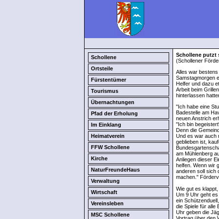
Schollene putzt 
Schollene
(Schollener Förde
Ortsteile
Alles war bestens
Samstagmorgen ein 
Fürstentümer
Helfer und dazu e
Arbeit beim Grille
Tourismus
hinterlassen hatt
Übernachtungen
"Ich habe eine St
Badestelle am Hav
Pfad der Erholung
neuen Anstrich erh
"Ich bin begeister
Im Einklang
Denn die Gemeinde 
Heimatverein
Und es war auch n
geblieben ist, kau
FFW Schollene
Bundesgartenscha
am Mühlenberg au
Kirche
Anliegen dieser Ei
helfen. Wenn wir 
NaturFreundeHaus
anderen soll sich 
machen." Förderve
Verwaltung
Wie gut es klappt
Wirtschaft
Um 9 Uhr geht es 
ein Schützenduell
Vereinsleben
die Spiele für al
Uhr geben die Jäg
MSC Schollene
Vortrag über den 