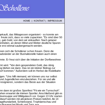
HOME
|
KONTAKT
|
IMPRESSUM
gekauft, das Mittagessen organisiert - so konnte am
 freute sich, dass so viele zupackten. "Es sind über 50
te, gab Geld, von dem wir einkauften. Nach getaner
egenheiten, an denen Wind und Wetter deutliche Spuren
te erst einmal saubergemacht werden.
en sich die Schollener schon freuen. Denn die
radständer an der Bushaltestelle haben auch einen
nte. Er freut sich über die Initiative der Dorfbewohner.
ackt wird. "Von dem gespendeten Geld, das übrig
g blühen sie dann. Das ist ein kleiner Beitrag zur
orf kommen." Außerdem soll im Herbst die Rodelbahn
gen. "Uns hilft niemand, wir können uns nur selbst
und Jugendlichen einzubeziehen. Für sie und alle
 resignieren, sondern das Beste aus der Situation
n dann ist großes Sportfest "Fit wie ein Turnschuh".
hen erwartet die kleinen Sportler. Anschließend gibt es
rbsensuppe und Wildgulasch vor. Gegen 13 Uhr starten
twurf werden mit attraktiven Preisen belohnt. Ab 14
, Jagdhundarbeit, Schießstand, Trophäenschau und
rg-Brauerei bei Musik und Tanz aus.