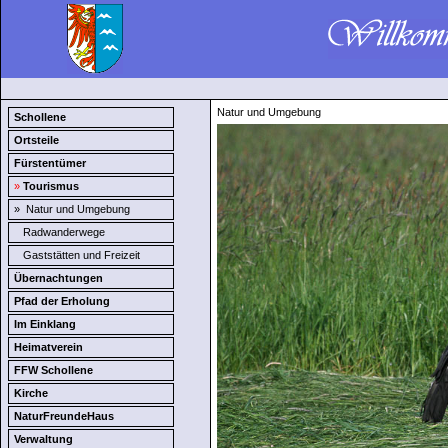
Natur und Umgebung
Schollene
Ortsteile
Fürstentümer
»
Tourismus
»
Natur und Umgebung
Radwanderwege
Gaststätten und Freizeit
Übernachtungen
Pfad der Erholung
Im Einklang
Heimatverein
FFW Schollene
Kirche
NaturFreundeHaus
Verwaltung