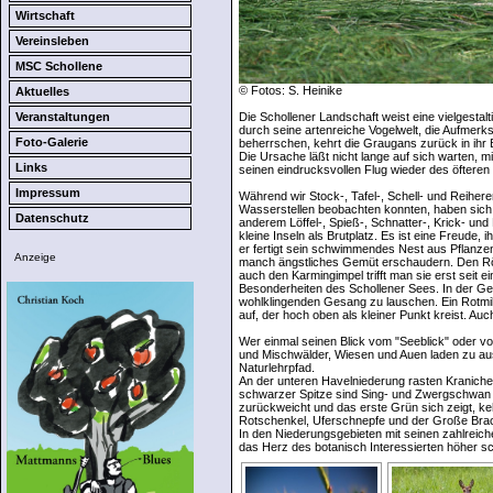
Wirtschaft
Vereinsleben
MSC Schollene
© Fotos: S. Heinike
Aktuelles
Die Schollener Landschaft weist eine vielgestal
Veranstaltungen
durch seine artenreiche Vogelwelt, die Aufmer
Foto-Galerie
beherrschen, kehrt die Graugans zurück in ihr
Die Ursache läßt nicht lange auf sich warten, m
Links
seinen eindrucksvollen Flug wieder des öfteren
Impressum
Während wir Stock-, Tafel-, Schell- und Reiher
Wasserstellen beobachten konnten, haben sich 
Datenschutz
anderem Löffel-, Spieß-, Schnatter-, Krick- u
kleine Inseln als Brutplatz. Es ist eine Freud
er fertigt sein schwimmendes Nest aus Pflanze
Anzeige
manch ängstliches Gemüt erschaudern. Den Röh
auch den Karmingimpel trifft man sie erst seit 
Besonderheiten des Schollener Sees. In der Geö
wohlklingenden Gesang zu lauschen. Ein Rotmila
auf, der hoch oben als kleiner Punkt kreist. A
Wer einmal seinen Blick vom "Seeblick" oder v
und Mischwälder, Wiesen und Auen laden zu aus
Naturlehrpfad.
An der unteren Havelniederung rasten Kranich
schwarzer Spitze sind Sing- und Zwergschwan
zurückweicht und das erste Grün sich zeigt, ke
Rotschenkel, Uferschnepfe und der Große Brach
In den Niederungsgebieten mit seinen zahlreich
das Herz des botanisch Interessierten höher 