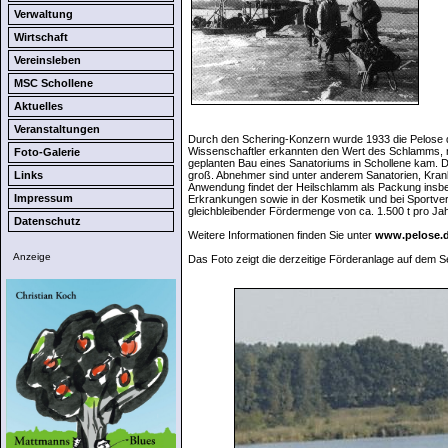
Verwaltung
Wirtschaft
Vereinsleben
MSC Schollene
Aktuelles
Veranstaltungen
Durch den Schering-Konzern wurde 1933 die Pelose da
Wissenschaftler erkannten den Wert des Schlamms, ni
Foto-Galerie
geplanten Bau eines Sanatoriums in Schollene kam. 
Links
groß. Abnehmer sind unter anderem Sanatorien, Kran
Anwendung findet der Heilschlamm als Packung insbe
Impressum
Erkrankungen sowie in der Kosmetik und bei Sportve
gleichbleibender Fördermenge von ca. 1.500 t pro Jah
Datenschutz
Weitere Informationen finden Sie unter
www.pelose.
Anzeige
Das Foto zeigt die derzeitige Förderanlage auf dem S