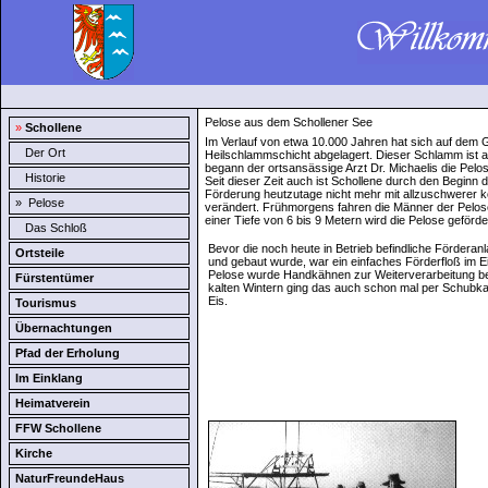
Pelose aus dem Schollener See
»
Schollene
Im Verlauf von etwa 10.000 Jahren hat sich auf dem 
Der Ort
Heilschlammschicht abgelagert. Dieser Schlamm ist 
begann der ortsansässige Arzt Dr. Michaelis die Pelo
Historie
Seit dieser Zeit auch ist Schollene durch den Begi
Förderung heutzutage nicht mehr mit allzuschwerer kö
»
Pelose
verändert. Frühmorgens fahren die Männer der Pelo
einer Tiefe von 6 bis 9 Metern wird die Pelose geförder
Das Schloß
Bevor die noch heute in Betrieb befindliche Förderanl
Ortsteile
und gebaut wurde, war ein einfaches Förderfloß im E
Pelose wurde Handkähnen zur Weiterverarbeitung bef
Fürstentümer
kalten Wintern ging das auch schon mal per Schubkar
Eis.
Tourismus
Übernachtungen
Pfad der Erholung
Im Einklang
Heimatverein
FFW Schollene
Kirche
NaturFreundeHaus