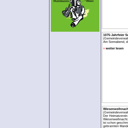
1075-Jahrfeier S
(Gemeindeverwalt
Am Sonnabend, den
»
weiter lesen
Wiesenweihnach
(Gemeindeverwalt
Der Heimatverein 
Wiesenweihnacht.
ist schon geschm
gebrannten Mande