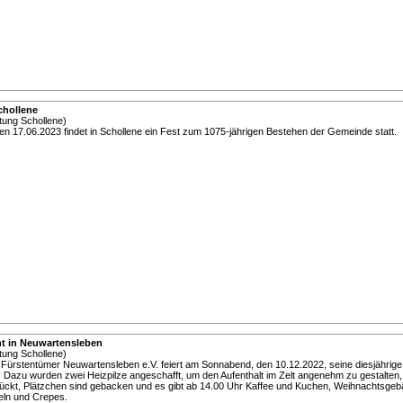
chollene
ung Schollene)
 17.06.2023 findet in Schollene ein Fest zum 1075-jährigen Bestehen der Gemeinde statt.
t in Neuwartensleben
ung Schollene)
Fürstentümer Neuwartensleben e.V. feiert am Sonnabend, den 10.12.2022, seine diesjährige
 Dazu wurden zwei Heizpilze angeschafft, um den Aufenthalt im Zelt angenehm zu gestalten
ückt, Plätzchen sind gebacken und es gibt ab 14.00 Uhr Kaffee und Kuchen, Weihnachtsgeb
ln und Crepes.