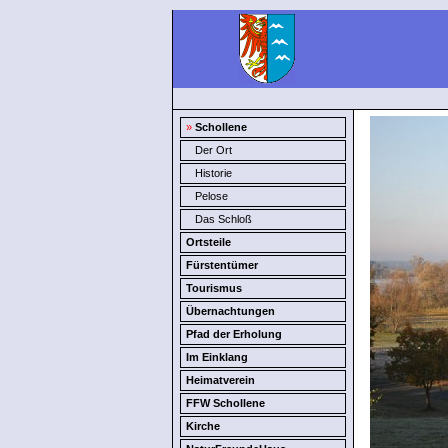
»
Schollene
Der Ort
Historie
Pelose
Das Schloß
Ortsteile
Fürstentümer
Tourismus
Übernachtungen
Pfad der Erholung
Im Einklang
Heimatverein
FFW Schollene
Kirche