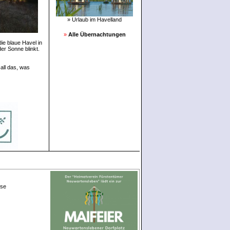
» Urlaub im Havelland
»
Alle Übernachtungen
ie blaue Havel in
er Sonne blinkt.
all das, was
ese