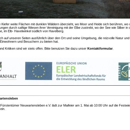
Kiefer weite Flächen mit dunklen Wäldern überzieht, wo Moor und Heide sich berühren, wo d
ngen durch saftige Wiesen ihrer Vereinigung mit der Elbe zustrebt, wo der See wie Silber in d
ene, im Elb- Havelwinkel südlich von Havelberg.
ich auf unseren Seiten ausführlich über den Ort und seine Umgebung, die reizvolle Natur und 
 Einwohnern und Besuchern zu bieten hat.
d Kritiken sind wir stets offen. Bitte benutzen Sie dazu unser
Kontaktformular
.
wartensleben
Fürstentümer Neuwartensleben e.V. lädt zur Maifeier am 1. Mai ab 10:00 Uhr auf die Festwi
ein.