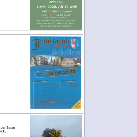
, der Baum
äck,