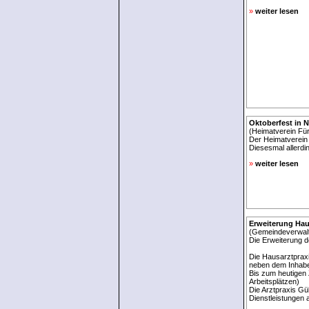
»
weiter lesen
Oktoberfest in 
(Heimatverein Fü
Der Heimatverein 
Diesesmal allerd
»
weiter lesen
Erweiterung Hau
(Gemeindeverwalt
Die Erweiterung d
Die Hausarztpraxi
neben dem Inhaber
Bis zum heutigen 
Arbeitsplätzen)
Die Arztpraxis Gü
Dienstleistungen 