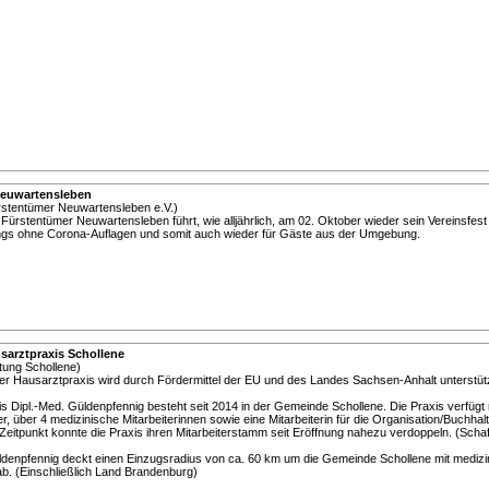
Neuwartensleben
rstentümer Neuwartensleben e.V.)
Fürstentümer Neuwartensleben führt, wie alljährlich, am 02. Oktober wieder sein Vereinsfest
ings ohne Corona-Auflagen und somit auch wieder für Gäste aus der Umgebung.
sarztpraxis Schollene
ung Schollene)
er Hausarztpraxis wird durch Fördermittel der EU und des Landes Sachsen-Anhalt unterstütz
s Dipl.-Med. Güldenpfennig besteht seit 2014 in der Gemeinde Schollene. Die Praxis verfüg
, über 4 medizinische Mitarbeiterinnen sowie eine Mitarbeiterin für die Organisation/Buchhal
Zeitpunkt konnte die Praxis ihren Mitarbeiterstamm seit Eröffnung nahezu verdoppeln. (Scha
ldenpfennig deckt einen Einzugsradius von ca. 60 km um die Gemeinde Schollene mit mediz
ab. (Einschließlich Land Brandenburg)