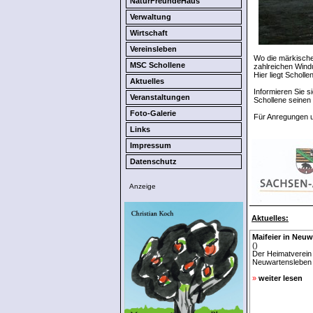
NaturFreundeHaus
Verwaltung
Wirtschaft
Vereinsleben
Wo die märkische 
MSC Schollene
zahlreichen Windu
Hier liegt Scholl
Aktuelles
Informieren Sie s
Veranstaltungen
Schollene seinen
Foto-Galerie
Für Anregungen un
Links
Impressum
Datenschutz
Anzeige
Aktuelles:
Maifeier in Neu
()
Der Heimatverein 
Neuwartensleben 
»
weiter lesen