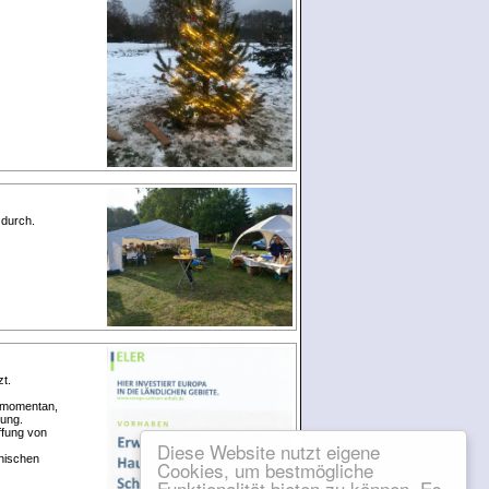
 durch.
t.
t momentan,
tung.
ffung von
Diese Website nutzt eigene
inischen
Cookies, um bestmögliche
Funktionalität bieten zu können. Es